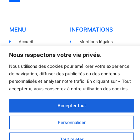
MENU
INFORMATIONS
Accueil
Mentions légales
Produits
Politiques de
Nous respectons votre vie privée.
confidentialité
Pièces détachées
Nous utilisons des cookies pour améliorer votre expérience
Conditions générales de
Devis
de navigation, diffuser des publicités ou des contenus
vente
personnalisés et analyser notre trafic. En cliquant sur « Tout
Contact
Règlement et Expédition
accepter », vous consentez à notre utilisation des cookies.
Accepter tout
© 2023 TOUS DROITS RÉSERVÉS - LCR
Création site internet par l’agence Web
Jsemproduction
Personnaliser
Tout rejeter