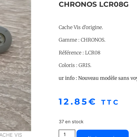
CHRONOS LCR08G
Cache Vis d’origine.
Gamme : CHRONOS.
Référence : LCR08
Coloris : GRIS.
Pour info : Nouveau modèle sans voyant ver
12.85
€
TTC
37 en stock