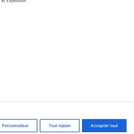
 et Expédition
Personnaliser
Tout rejeter
Accepter tout
rnet par l’agence Web
Jsemproduction