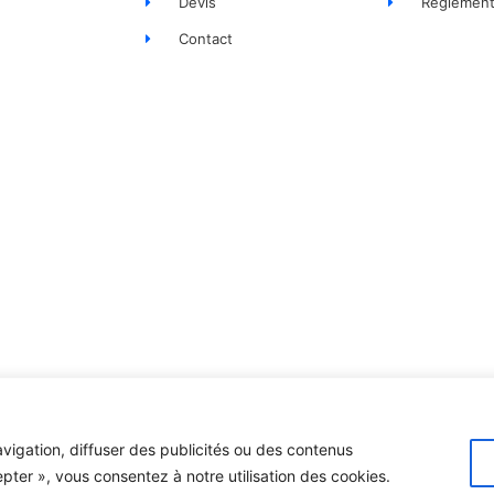
Devis
Règlement
Contact
vigation, diffuser des publicités ou des contenus
Création site inte
epter », vous consentez à notre utilisation des cookies.