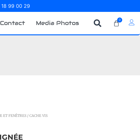
 18 99 00 29
0
Contact
Media Photos
E ET FENÊTRES
/ CACHE VIS
IGNÉE