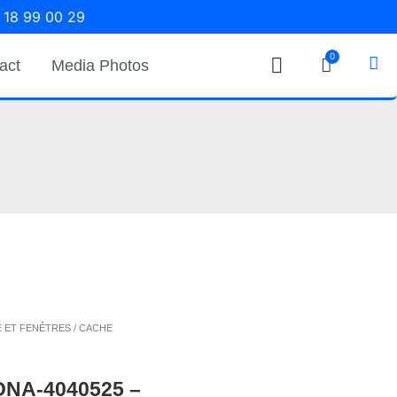
 18 99 00 29
0
act
Media Photos
E ET FENÊTRES
/ CACHE
NA-4040525 –