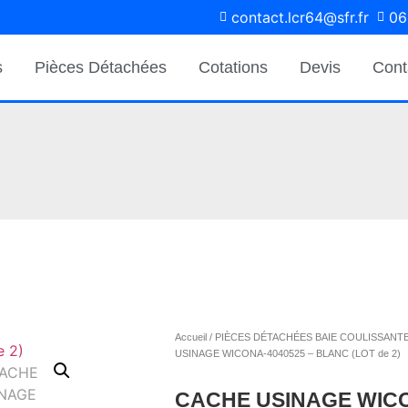
contact.lcr64@sfr.fr
06
s
Pièces Détachées
Cotations
Devis
Cont
S ACCUEILLONS AU DÉPÔT
MENT SUR RENDEZ-VOUS.
Accueil
/
PIÈCES DÉTACHÉES BAIE COULISSANT
TEL : 06 18 99 00 29
USINAGE WICONA-4040525 – BLANC (LOT de 2)
CACHE USINAGE WICO