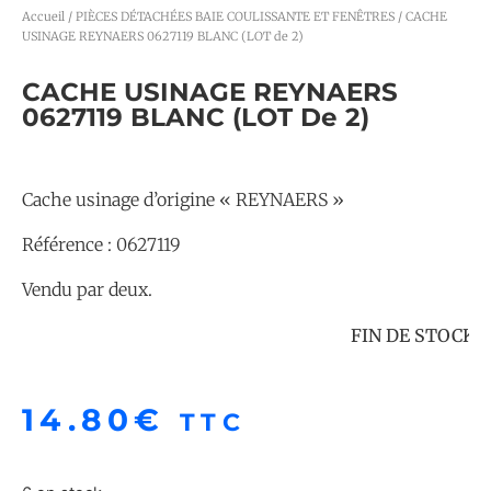
Accueil
/
PIÈCES DÉTACHÉES BAIE COULISSANTE ET FENÊTRES
/ CACHE
USINAGE REYNAERS 0627119 BLANC (LOT de 2)
CACHE USINAGE REYNAERS
0627119 BLANC (LOT De 2)
Cache usinage d’origine « REYNAERS »
Référence : 0627119
Vendu par deux.
FIN DE STOCK, PA
14.80
€
TTC