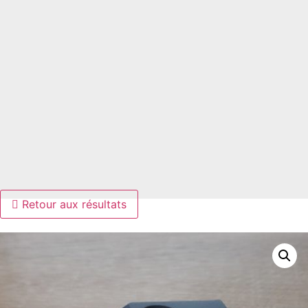
MERCREDIS ET VENDREDIS
de 09H00 à 13H00
NOUS VOUS ACCUEILLONS AU DÉPÔT
UNIQUEMENT SUR RENDEZ-VOUS.
TEL : 06 18 99 00 29
ACCUEIL (LE MATIN UNIQUEMENT) LES LUNDIS /
MERCREDIS ET VENDREDIS
de 09H00 à 13H00
Retour aux résultats