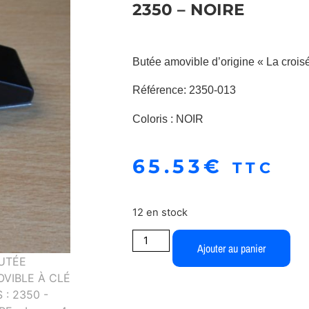
2350 – NOIRE
Butée amovible d’origine « La croi
Référence: 2350-013
Coloris : NOIR
65.53
€
TTC
12 en stock
Ajouter au panier