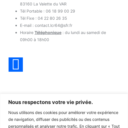
83160 La Valette du VAR
Tél Portable : 06 18 99 00 29
Tél Fixe : 04 22 80 26 35
E-mail : contact.lcr64@sfr.fr
Horaire
Téléphonique
: du lundi au samedi de
09h00 à 18h00
MENU
INFORMATIONS
Nous respectons votre vie privée.
Accueil
Mentions légales
Nous utilisons des cookies pour améliorer votre expérience
de navigation, diffuser des publicités ou des contenus
Produits
Politiques de
confidentialité
personnalisés et analyser notre trafic. En cliquant sur « Tout