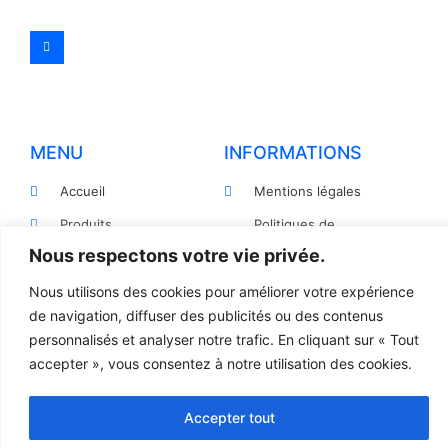
MENU
INFORMATIONS
Accueil
Mentions légales
Produits
Politiques de
confidentialité
Nous respectons votre vie privée.
Pièces détachées
Conditions générales de
Devis
Nous utilisons des cookies pour améliorer votre expérience
vente
de navigation, diffuser des publicités ou des contenus
Contact
Règlement et Expédition
personnalisés et analyser notre trafic. En cliquant sur « Tout
accepter », vous consentez à notre utilisation des cookies.
© 2023 TOUS DROITS RÉSERVÉS - LCR
Accepter tout
Création site internet par l’agence Web
Jsemproduction