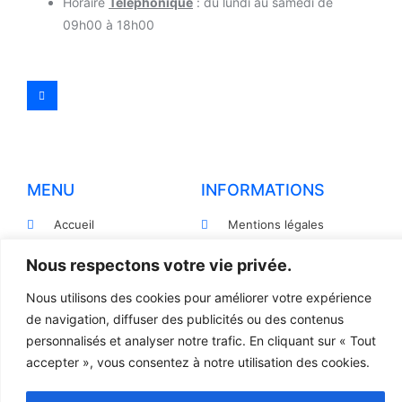
Horaire
Téléphonique
: du lundi au samedi de
09h00 à 18h00
MENU
INFORMATIONS
Accueil
Mentions légales
Produits
Politiques de
Nous respectons votre vie privée.
confidentialité
Pièces détachées
Nous utilisons des cookies pour améliorer votre expérience
Conditions générales de
Devis
vente
de navigation, diffuser des publicités ou des contenus
personnalisés et analyser notre trafic. En cliquant sur « Tout
Contact
Règlement et Expédition
accepter », vous consentez à notre utilisation des cookies.