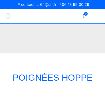
contact.lcr64@sfr.fr
06 18 99 00 29
0
Pièces Détachées
Media Photos
NOUS VOUS ACCUEILLONS AU DÉPÔT
UNIQUEMENT SUR RENDEZ-VOUS.
TEL : 06 18 99 00 29
POIGNÉES HOPPE