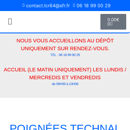
contact.lcr64@sfr.fr
06 18 99 00 29
0.00
€
0
Pièces Détachées
Media Photos
NOUS VOUS ACCUEILLONS AU DÉPÔT
UNIQUEMENT SUR RENDEZ-VOUS.
TEL : 06 18 99 00 29
ACCUEIL (LE MATIN UNIQUEMENT) LES LUNDIS /
MERCREDIS ET VENDREDIS
de 09H00 à 13H00
POIGNÉES TECHNAL