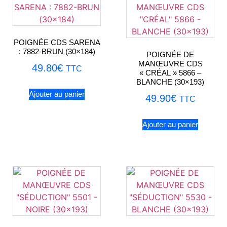
POIGNÉE CDS SARENA
: 7882-BRUN (30×184)
POIGNÉE DE
MANŒUVRE CDS
49.80
€
TTC
« CRÉAL » 5866 –
BLANCHE (30×193)
Ajouter au panier
49.90
€
TTC
Ajouter au panier