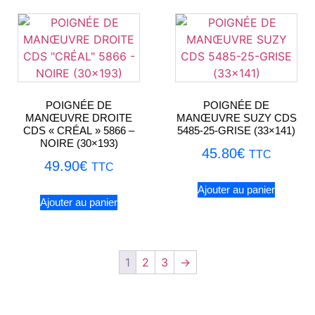
POIGNÉE DE
POIGNÉE DE
MANŒUVRE DROITE
MANŒUVRE SUZY CDS
CDS « CRÉAL » 5866 –
5485-25-GRISE (33×141)
NOIRE (30×193)
45.80
€
TTC
49.90
€
TTC
Ajouter au panier
Ajouter au panier
1
2
3
→