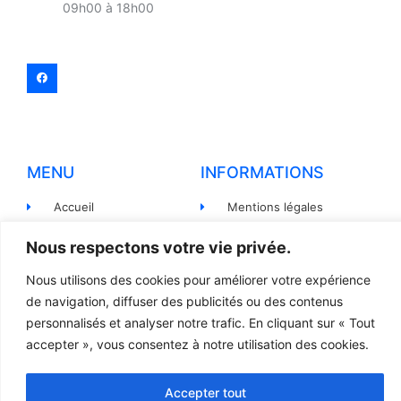
09h00 à 18h00
MENU
INFORMATIONS
Accueil
Mentions légales
Produits
Politiques de
Nous respectons votre vie privée.
confidentialité
Pièces détachées
Nous utilisons des cookies pour améliorer votre expérience
Conditions générales de
Devis
vente
de navigation, diffuser des publicités ou des contenus
personnalisés et analyser notre trafic. En cliquant sur « Tout
Contact
Règlement et Expédition
accepter », vous consentez à notre utilisation des cookies.
Accepter tout
© 2023 TOUS DROITS RÉSERVÉS - LCR