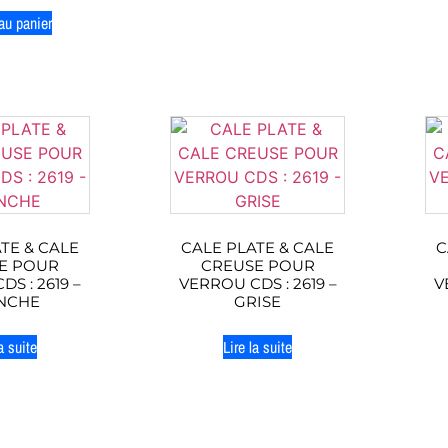
au panier
TE & CALE
CALE PLATE & CALE
C
E POUR
CREUSE POUR
S : 2619 –
VERROU CDS : 2619 –
V
NCHE
GRISE
a suite
Lire la suite