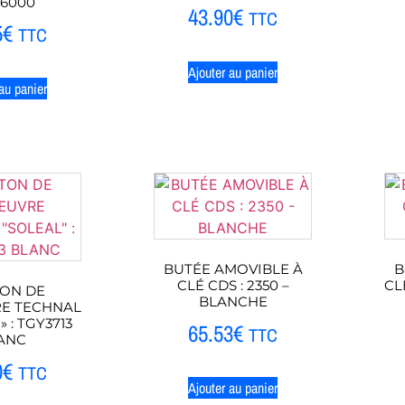
36000
43.90
€
TTC
5
€
TTC
Ajouter au panier
au panier
BUTÉE AMOVIBLE À
B
CLÉ CDS : 2350 –
CL
ON DE
BLANCHE
E TECHNAL
» : TGY3713
65.53
€
TTC
ANC
0
€
TTC
Ajouter au panier