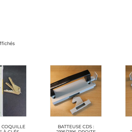
ffichés
 COQUILLE
BATTEUSE CDS :
 À CLÉS
2195/2196-DROITE