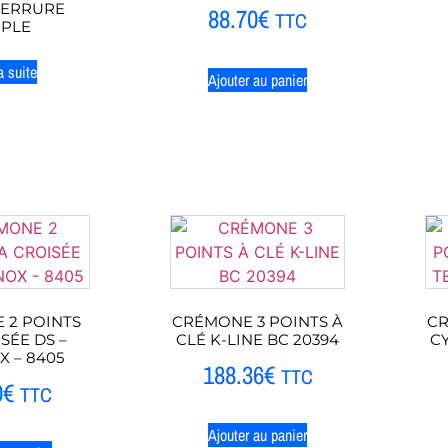
SERRURE
88.70
€
TTC
MPLE
a suite
Ajouter au panier
 2 POINTS
CRÉMONE 3 POINTS À
CR
SÉE DS –
CLÉ K-LINE BC 20394
C
X – 8405
188.36
€
TTC
0
€
TTC
Ajouter au panier