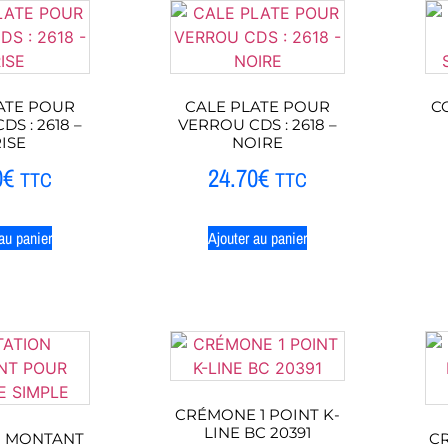
ATE POUR
CALE PLATE POUR
C
S : 2618 –
VERROU CDS : 2618 –
ISE
NOIRE
0
€
24.70
€
TTC
TTC
au panier
Ajouter au panier
CRÉMONE 1 POINT K-
LINE BC 20391
N MONTANT
CR