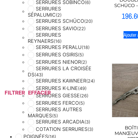
SERRURES SOBINCO
(6)
SCHÜCO 
SERRURES
196.6
SÉPALUMIC
(2)
SERRURES SCHÜCO
(20)
SERRURES SAVIO
(22)
Ajouter 
SERRURES
REYNAERS
(16)
SERRURES PERALU
(18)
SERRURES OSIRIS
(5)
SERRURES NIENOR
(2)
SERRURES LA CROISÉE
DS
(43)
SERRURES KAWNEER
(24)
SERRURES K-LINE
(49)
FILTRER
EFFACER
SERRURES GIESSE
(26)
SERRURES FERCO
(5)
SERRURES AUTRES
MARQUES
(5)
SERRURES ARCADIA
(3)
BOÎT
COTATION SERRURES
(3)
MANŒUVR
POIGNÉES
(16)