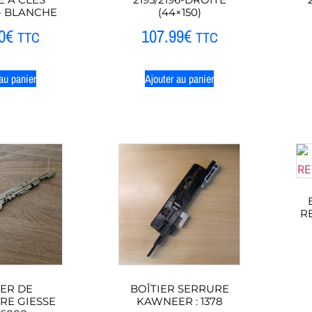
– BLANCHE
(44×150)
0
€
107.99
€
TTC
TTC
au panier
Ajouter au panier
R
IER DE
BOÎTIER SERRURE
E GIESSE
KAWNEER : 1378