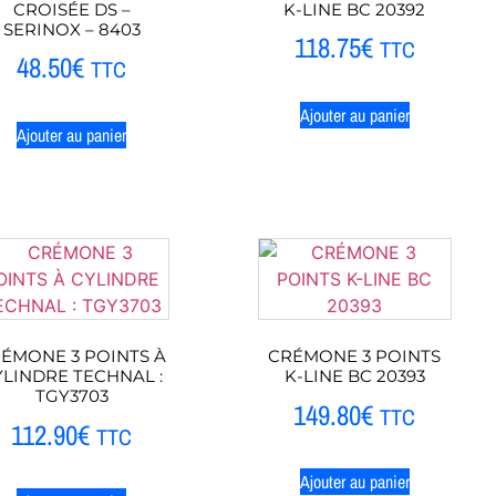
CROISÉE DS –
K-LINE BC 20392
SERINOX – 8403
118.75
€
TTC
48.50
€
TTC
Ajouter au panier
Ajouter au panier
ÉMONE 3 POINTS À
CRÉMONE 3 POINTS
YLINDRE TECHNAL :
K-LINE BC 20393
TGY3703
149.80
€
TTC
112.90
€
TTC
Ajouter au panier