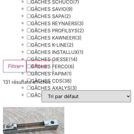
GÂCHES SCHÜCO
(7)
GÂCHES SAVIO
(9)
GÂCHES SAPA
(2)
GÂCHES REYNAERS
(3)
GÂCHES PROFILSYS
(2)
GÂCHES KAWNEER
(3)
GÂCHES K-LINE
(2)
GÂCHES INSTALLUX
(1)
GÂCHES GIESSE
(14)
Filtrer
Effacer
GÂCHES FERCO
(6)
GÂCHES FAPIM
(1)
GÂCHES CDS
(38)
131 résultats affichés
GÂCHES AXALYS
(3)
GÂCHES AUTRES MARQUES
(1)