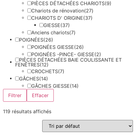
PIÈCES DÉTACHÉES CHARIOTS
(9)
Chariots de rénovation
(27)
CHARIOTS D' ORIGINE
(37)
GIESSE
(37)
Anciens chariots
(7)
POIGNÉES
(26)
POIGNÉES GIESSE
(26)
POIGNÉES -PINCE- GIESSE
(2)
PIÈCES DÉTACHÉES BAIE COULISSANTE ET
FENÊTRES
(12)
CROCHETS
(7)
GÂCHES
(14)
GÂCHES GIESSE
(14)
Filtrer
Effacer
119 résultats affichés