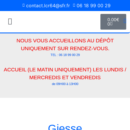
contact.lcr64@sfr.fr
06 18 99 00 29
0.00
€
0
Pièces Détachées
Media Photos
NOUS VOUS ACCUEILLONS AU DÉPÔT
UNIQUEMENT SUR RENDEZ-VOUS.
TEL : 06 18 99 00 29
ACCUEIL (LE MATIN UNIQUEMENT) LES LUNDIS /
MERCREDIS ET VENDREDIS
de 09H00 à 13H00
Giesse