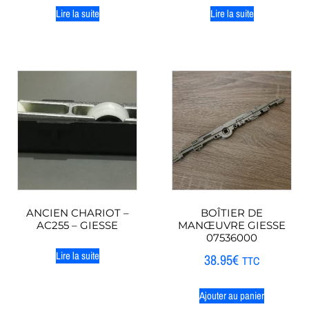
Lire la suite
Lire la suite
ANCIEN CHARIOT –
BOÎTIER DE
AC255 – GIESSE
MANŒUVRE GIESSE
07536000
Lire la suite
38.95
€
TTC
Ajouter au panier