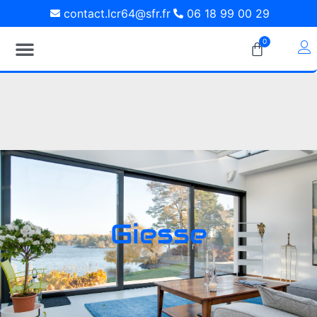
contact.lcr64@sfr.fr
06 18 99 00 29
0
Giesse