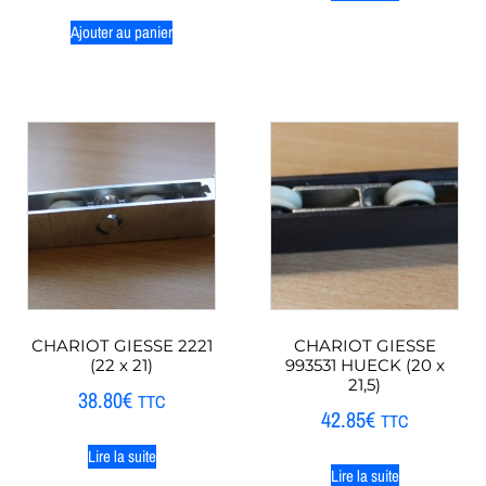
Ajouter au panier
CHARIOT GIESSE 2221
CHARIOT GIESSE
(22 x 21)
993531 HUECK (20 x
21,5)
38.80
€
TTC
42.85
€
TTC
Lire la suite
Lire la suite