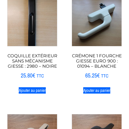
COQUILLE EXTÉRIEUR
CRÉMONE 1 FOURCHE
SANS MÉCANISME
GIESSE EURO 900 :
GIESSE : 2980 – NOIRE
01094 – BLANCHE
25.80
€
65.25
€
TTC
TTC
Ajouter au panier
Ajouter au panier