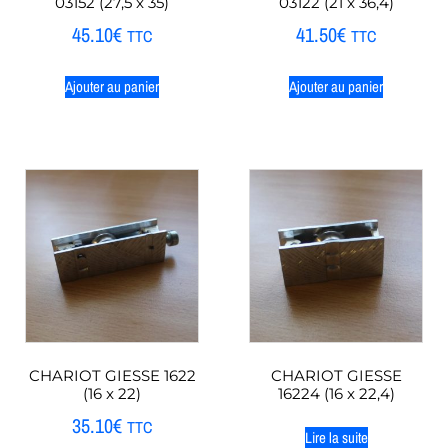
03152 (27,5 x 35)
03122 (21 x 36,4)
45.10
€
41.50
€
TTC
TTC
Ajouter au panier
Ajouter au panier
CHARIOT GIESSE 1622
CHARIOT GIESSE
(16 x 22)
16224 (16 x 22,4)
35.10
€
TTC
Lire la suite